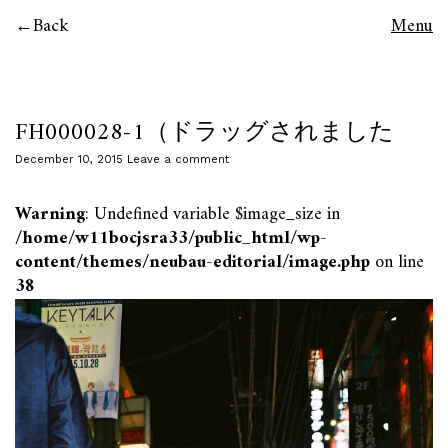
Back
Menu
FH000028-1（ドラッグされました
December 10, 2015
Leave a comment
Warning
: Undefined variable $image_size in
/home/w11bocjsra33/public_html/wp-
content/themes/neubau-editorial/image.php
on line
38