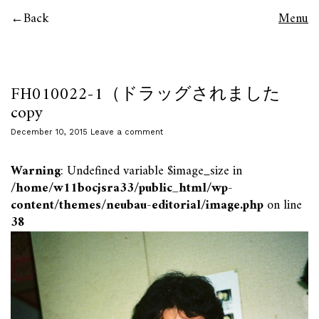
Back
Menu
FH010022-1（ドラッグされました
copy
December 10, 2015
Leave a comment
Warning
: Undefined variable $image_size in
/home/w11bocjsra33/public_html/wp-
content/themes/neubau-editorial/image.php
on line
38